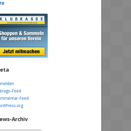
16
eta
melden
ntrags-Feed
mmentar-Feed
rdPress.org
ews-Archiv