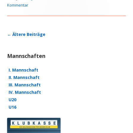
Kommentar
Beitrags-
←
Ältere Beiträge
Navigation
Mannschaften
I. Mannschaft
II. Mannschaft
III. Mannschaft
IV. Mannschaft
U20
U16