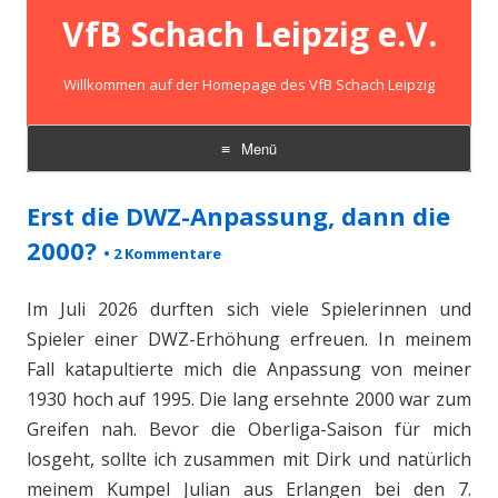
VfB Schach Leipzig e.V.
Willkommen auf der Homepage des VfB Schach Leipzig
Menü
Zum
Inhalt
Erst die DWZ-Anpassung, dann die
springen
2000?
•
2 Kommentare
Im Juli 2026 durften sich viele Spielerinnen und
Spieler einer DWZ-Erhöhung erfreuen. In meinem
Fall katapultierte mich die Anpassung von meiner
1930 hoch auf 1995. Die lang ersehnte 2000 war zum
Greifen nah. Bevor die Oberliga-Saison für mich
losgeht, sollte ich zusammen mit Dirk und natürlich
meinem Kumpel Julian aus Erlangen bei den 7.