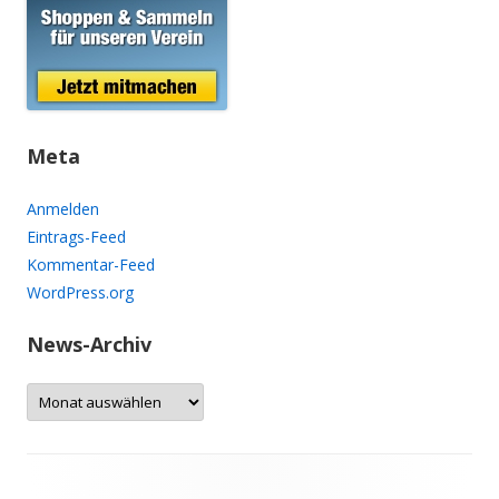
Meta
Anmelden
Eintrags-Feed
Kommentar-Feed
WordPress.org
News-Archiv
N
e
w
s
-
A
r
c