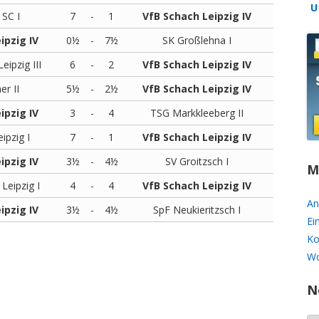
U
 SC I
7
-
1
VfB Schach Leipzig IV
U16
ipzig IV
0½
-
7½
SK Großlehna I
SPIELZEITEN ARCHIV
ipzig III
6
-
2
VfB Schach Leipzig IV
er II
5½
-
2½
VfB Schach Leipzig IV
ipzig IV
3
-
4
TSG Markkleeberg II
ipzig I
7
-
1
VfB Schach Leipzig IV
ipzig IV
3½
-
4½
SV Groitzsch I
M
Leipzig I
4
-
4
VfB Schach Leipzig IV
An
ipzig IV
3½
-
4½
SpF Neukieritzsch I
Ei
Ko
Wo
N
N