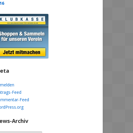
16
eta
melden
ntrags-Feed
mmentar-Feed
rdPress.org
ews-Archiv