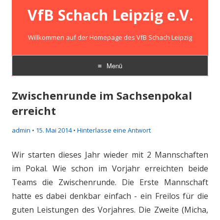
VfB Schach Leipzig e.V.
Willkommen auf der Homepage des VfB Schach Leipzig
Menü
Zum
Inhalt
Zwischenrunde im Sachsenpokal
springen
erreicht
admin
•
15. Mai 2014
•
Hinterlasse eine Antwort
Wir starten dieses Jahr wieder mit 2 Mannschaften
im Pokal. Wie schon im Vorjahr erreichten beide
Teams die Zwischenrunde. Die Erste Mannschaft
hatte es dabei denkbar einfach - ein Freilos für die
guten Leistungen des Vorjahres. Die Zweite (Micha,