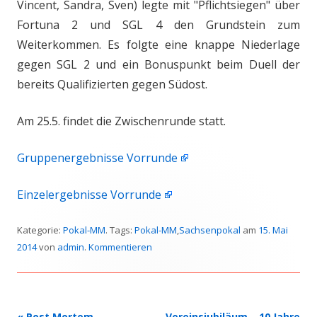
Vincent, Sandra, Sven) legte mit "Pflichtsiegen" über
Fortuna 2 und SGL 4 den Grundstein zum
Weiterkommen. Es folgte eine knappe Niederlage
gegen SGL 2 und ein Bonuspunkt beim Duell der
bereits Qualifizierten gegen Südost.
Am 25.5. findet die Zwischenrunde statt.
Gruppenergebnisse Vorrunde
Einzelergebnisse Vorrunde
Kategorie:
Pokal-MM
. Tags:
Pokal-MM
,
Sachsenpokal
am
15. Mai
2014
von
admin
.
Kommentieren
Beitrags-
«
Post Mortem
Vereinsjubiläum – 10 Jahre