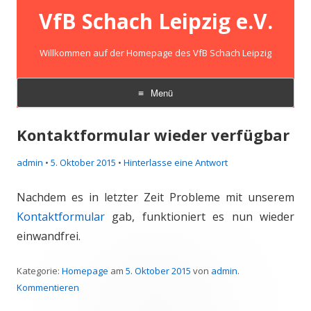
VfB Schach Leipzig e.V.
Willkommen auf der Homepage des VfB Schach Leipzig
Menü
Zum
Inhalt
Kontaktformular wieder verfügbar
springen
admin
•
5. Oktober 2015
•
Hinterlasse eine Antwort
Nachdem es in letzter Zeit Probleme mit unserem
Kontaktformular
gab, funktioniert es nun wieder
einwandfrei.
Kategorie:
Homepage
am
5. Oktober 2015
von
admin
.
Kommentieren