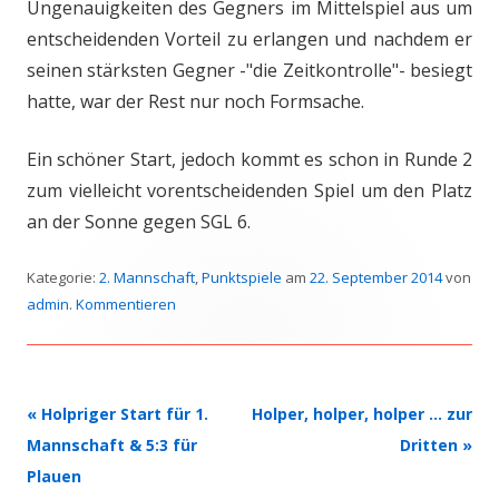
Ungenauigkeiten des Gegners im Mittelspiel aus um
entscheidenden Vorteil zu erlangen und nachdem er
seinen stärksten Gegner -"die Zeitkontrolle"- besiegt
hatte, war der Rest nur noch Formsache.
Ein schöner Start, jedoch kommt es schon in Runde 2
zum vielleicht vorentscheidenden Spiel um den Platz
an der Sonne gegen SGL 6.
Kategorie:
2. Mannschaft
,
Punktspiele
am
22. September 2014
von
admin
.
Kommentieren
Beitrags-
«
Holpriger Start für 1.
Holper, holper, holper … zur
Navigation
Mannschaft & 5:3 für
Dritten
»
Plauen