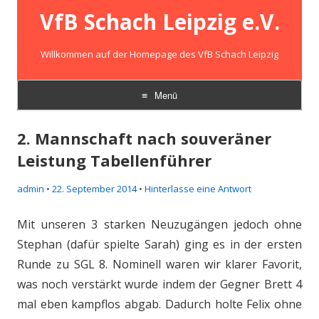
VfB Schach Leipzig e.V.
Willkommen auf der Homepage des VfB Schach Leipzig
Menü
Zum
Inhalt
2. Mannschaft nach souveräner
springen
Leistung Tabellenführer
admin
•
22. September 2014
•
Hinterlasse eine Antwort
Mit unseren 3 starken Neuzugängen jedoch ohne
Stephan (dafür spielte Sarah) ging es in der ersten
Runde zu SGL 8. Nominell waren wir klarer Favorit,
was noch verstärkt wurde indem der Gegner Brett 4
mal eben kampflos abgab. Dadurch holte Felix ohne