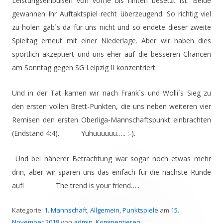
Leistungseinbußen von vorne bis hinten besetzt ist. Beide
gewannen Ihr Auftaktspiel recht überzeugend. So richtig viel
zu holen gab´s da für uns nicht und so endete dieser zweite
Spieltag erneut mit einer Niederlage. Aber wir haben dies
sportlich akzeptiert und uns eher auf die besseren Chancen
am Sonntag gegen SG Leipzig II konzentriert.
Und in der Tat kamen wir nach Frank´s und Wolli´s Sieg zu
den ersten vollen Brett-Punkten, die uns neben weiteren vier
Remisen den ersten Oberliga-Mannschaftspunkt einbrachten
(Endstand 4:4). Yuhuuuuuu….. :-).
Und bei näherer Betrachtung war sogar noch etwas mehr
drin, aber wir sparen uns das einfach für die nächste Runde
auf! The trend is your friend…..
Kategorie:
1. Mannschaft
,
Allgemein
,
Punktspiele
am
15.
November 2018
von
admin
.
Kommentieren