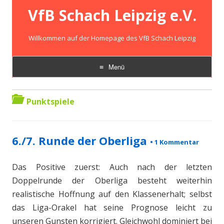
VfB Schach Leipzig e.V.
Willkommen auf der Homepage des VfB Schach Leipzig
Menü
Zum
Inhalt
springen
Punktspiele
6./7. Runde der Oberliga
•
1 Kommentar
Das Positive zuerst: Auch nach der letzten
Doppelrunde der Oberliga besteht weiterhin
realistische Hoffnung auf den Klassenerhalt; selbst
das Liga-Orakel hat seine Prognose leicht zu
unseren Gunsten korrigiert. Gleichwohl dominiert bei