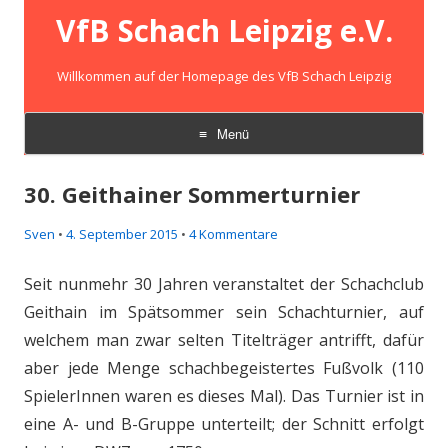
VfB Schach Leipzig e.V.
Willkommen auf der Homepage des VfB Schach Leipzig
Menü
Zum
Inhalt
30. Geithainer Sommerturnier
springen
Sven
•
4. September 2015
•
4 Kommentare
Seit nunmehr 30 Jahren veranstaltet der Schachclub
Geithain im Spätsommer sein Schachturnier, auf
welchem man zwar selten Titelträger antrifft, dafür
aber jede Menge schachbegeistertes Fußvolk (110
SpielerInnen waren es dieses Mal). Das Turnier ist in
eine A- und B-Gruppe unterteilt; der Schnitt erfolgt