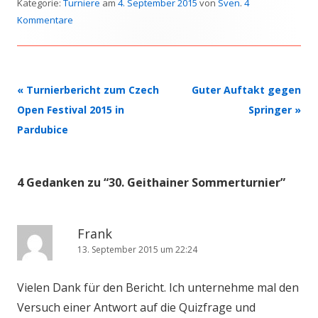
Kategorie:
Turniere
am
4. September 2015
von
Sven
.
4
Kommentare
Beitrags-
«
Turnierbericht zum Czech
Guter Auftakt gegen
Navigation
Open Festival 2015 in
Springer
»
Pardubice
4 Gedanken zu “
30. Geithainer Sommerturnier
”
Frank
13. September 2015 um 22:24
Vielen Dank für den Bericht. Ich unternehme mal den
Versuch einer Antwort auf die Quizfrage und