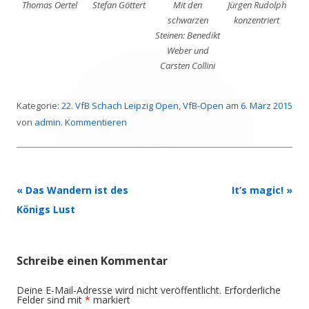
Thomas Oertel
Stefan Göttert
Mit den
Jürgen Rudolph
schwarzen
konzentriert
Steinen: Benedikt
Weber und
Carsten Collini
Kategorie:
22. VfB Schach Leipzig Open
,
VfB-Open
am
6. März 2015
von
admin
.
Kommentieren
Beitrags-
«
Das Wandern ist des
It’s magic!
»
Navigation
Königs Lust
Schreibe einen Kommentar
Deine E-Mail-Adresse wird nicht veröffentlicht.
Erforderliche
Felder sind mit
*
markiert