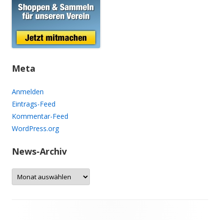
Meta
Anmelden
Eintrags-Feed
Kommentar-Feed
WordPress.org
News-Archiv
N
e
w
s
-
A
r
c