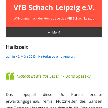
VfB Schach Leipzig e.V.
Willkommen auf der Homepage des VfB Schach Leipzig
Menü
Zum
Inhalt
Halbzeit
springen
admin
•
6. März 2015
•
Hinterlasse eine Antwort
"Schach ist wie das Leben."
- Boris Spassky
Das Topspiel dieser 5. Runde endete
erwartungsgemäß remis. Nutznießer des Ganzen