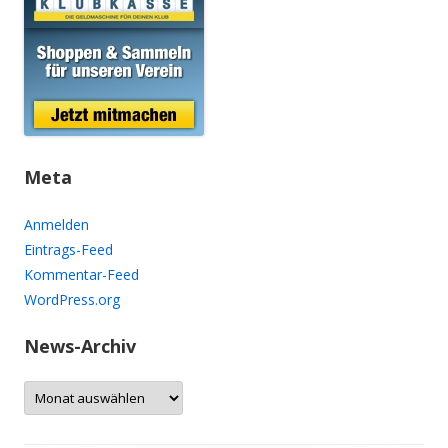
Meta
Anmelden
Eintrags-Feed
Kommentar-Feed
WordPress.org
News-Archiv
N
e
w
s
-