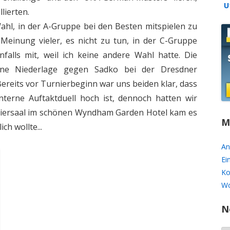
U
lierten.
U16
ahl, in der A-Gruppe bei den Besten mitspielen zu
SPIELZEITEN ARCHIV
 Meinung vieler, es nicht zu tun, in der C-Gruppe
falls mit, weil ich keine andere Wahl hatte. Die
ne Niederlage gegen Sadko bei der Dresdner
ereits vor Turnierbeginn war uns beiden klar, dass
interne Auftaktduell hoch ist, dennoch hatten wir
urniersaal im schönen Wyndham Garden Hotel kam es
M
ch wollte...
An
Ei
Ko
Wo
N
N