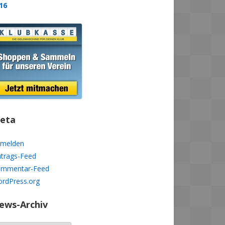
16
eta
melden
ntrags-Feed
mmentar-Feed
rdPress.org
ews-Archiv