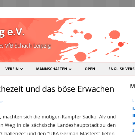
Zum
Inhalt
g e.V.
spring
 VfB Schach Leipzig
VEREIN
MANNSCHAFTEN
OPEN
ENGLISH VERS
SPIELLOKAL
I. MANNSCHAFT
M
hezeit und das böse Erwachen
MITGLIEDER
II. MANNSCHAFT
I
ar
KONTAKT
III. MANNSCHAFT
I
I
, machten sich die mutigen Kämpfer Sadko, Alv und
DOWNLOADS
IV. MANNSCHAFT
I
en Weg in die sächsische Landeshauptstadt zu den
U
NICHT-SCHACH
U20
SKAT
 "Challenge" und den "UKA German Masters" liefen,