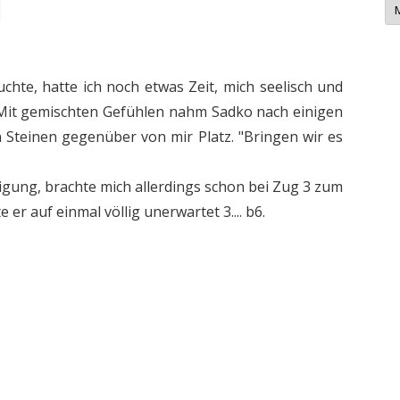
e
w
s
-
A
r
hte, hatte ich noch etwas Zeit, mich seelisch und
c
h
. Mit gemischten Gefühlen nahm Sadko nach einigen
i
v
 Steinen gegenüber von mir Platz. "Bringen wir es
digung, brachte mich allerdings schon bei Zug 3 zum
 er auf einmal völlig unerwartet 3.... b6.