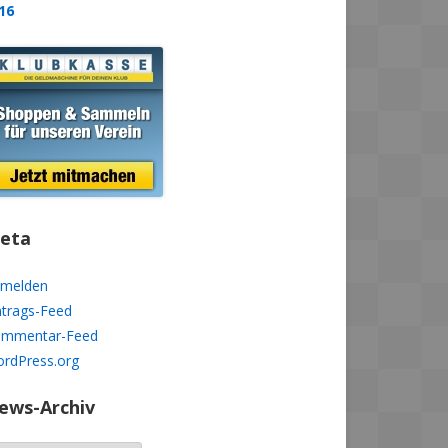
16
eta
melden
ntrags-Feed
mmentar-Feed
rdPress.org
ews-Archiv