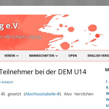
Zum
Inhalt
g e.V.
spring
 VfB Schach Leipzig
VEREIN
MANNSCHAFTEN
OPEN
ENGLISH VERS
SPIELLOKAL
I. MANNSCHAFT
M
 Teilnehmer bei der DEM U14
MITGLIEDER
II. MANNSCHAFT
I
e Antwort
KONTAKT
III. MANNSCHAFT
I
I
45 gesetzt (
Abschlusstabelle
). Also herzlichen
DOWNLOADS
IV. MANNSCHAFT
I
U
NICHT-SCHACH
U20
SKAT