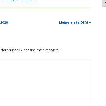
e
w
s
-
A
r
 2020
Meine erste DEM
»
c
h
i
v
Erforderliche Felder sind mit
*
markiert