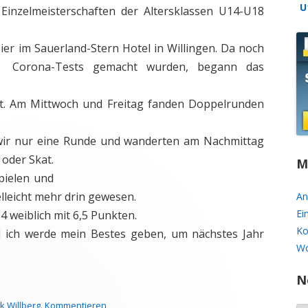
U
Einzelmeisterschaften der Altersklassen U14-U18
U16
r im Sauerland-Stern Hotel in Willingen.
Da noch
SPIELZEITEN ARCHIV
Corona-Tests gemacht wurden, begann das
t. Am Mittwoch und Freitag fanden Doppelrunden
wir nur eine Runde und wanderten am Nachmittag
 oder Skat.
M
pielen und
elleicht mehr drin gewesen.
An
Ei
 weiblich mit 6,5 Punkten.
Ko
d ich werde mein Bestes geben, um nächstes Jahr
Wo
N
k Willberg
.
Kommentieren
N