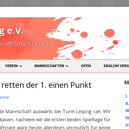
Zum
Inhalt
g e.V.
spring
 VfB Schach Leipzig
VEREIN
MANNSCHAFTEN
OPEN
ENGLISH VERS
SPIELLOKAL
I. MANNSCHAFT
M
 retten der 1. einen Punkt
MITGLIEDER
II. MANNSCHAFT
I
entar
KONTAKT
III. MANNSCHAFT
I
I
te Mannschaft auswärts bei Turm Leipzig ran. Wir
DOWNLOADS
IV. MANNSCHAFT
I
sbauen, nachdem wir die ersten beiden Spieltage für
U
NICHT-SCHACH
U20
SKAT
tssieg wäre heute allerdings vermutlich für keine