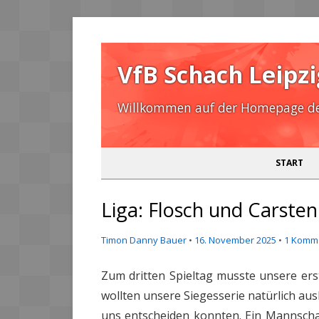
VfB Schach Leipzi
Willkommen auf der Homepage des
START
Liga: Flosch und Carsten
Timon Danny Bauer
•
16. November 2025
•
1 Komm
Zum dritten Spieltag musste unsere ers
wollten unsere Siegesserie natürlich au
uns entscheiden konnten. Ein Mannschaf