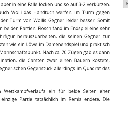
aber in eine Falle locken und so auf 3-2 verkürzen.
e
w
 auch Wolli das Handtuch werfen. Im Turm gegen
s
-
 der Turm von Wollis Gegner leider besser. Somit
A
r
 beiden Partien. Flosch fand im Endspiel eine sehr
c
h
rfigur herauszuarbeiten, die seinen Gegner zur
i
v
sten wie ein Löwe im Damenendspiel und praktisch
Mannschaftspunkt. Nach ca. 70 Zügen gab es dann
ination, die Carsten zwar einen Bauern kostete,
egnerischen Gegenstück allerdings im Quadrat des
 Wettkampfverlaufs ein für beide Seiten eher
einzige Partie tatsächlich im Remis endete. Die