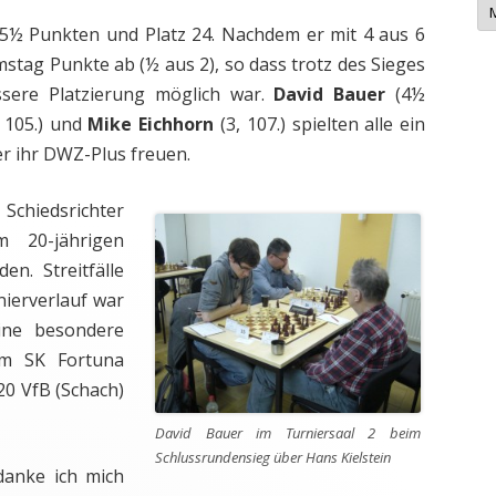
e
w
5½ Punkten und Platz 24. Nachdem er mit 4 aus 6
s
-
mstag Punkte ab (½ aus 2), so dass trotz des Sieges
A
ssere Platzierung möglich war.
David Bauer
(4½
r
c
 105.) und
Mike Eichhorn
(3, 107.) spielten alle ein
h
i
er ihr DWZ-Plus freuen.
v
Schiedsrichter
 20-jährigen
en. Streitfälle
nierverlauf war
Eine besondere
 SK Fortuna
 20 VfB (Schach)
David Bauer im Turniersaal 2 beim
Schlussrundensieg über Hans Kielstein
anke ich mich