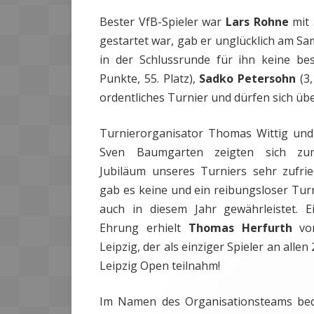
Bester VfB-Spieler war
Lars Rohne
mit 
gestartet war, gab er unglücklich am Sa
in der Schlussrunde für ihn keine be
Punkte, 55. Platz),
Sadko Petersohn
(3,
ordentliches Turnier und dürfen sich üb
Turnierorganisator Thomas Wittig und 
Sven Baumgarten zeigten sich zum
Jubiläum unseres Turniers sehr zufried
gab es keine und ein reibungsloser Tur
auch in diesem Jahr gewährleistet. 
Ehrung erhielt
Thomas Herfurth
vom
Leipzig, der als einziger Spieler an allen
Leipzig Open teilnahm!
Im Namen des Organisationsteams bed