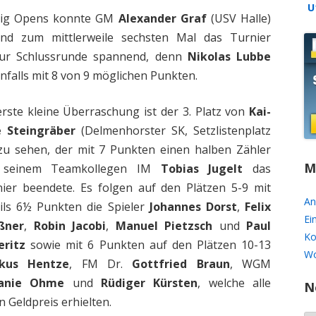
U
ipzig Opens konnte GM
Alexander Graf
(USV Halle)
U16
 und zum mittlerweile sechsten Mal das Turnier
SPIELZEITEN ARCHIV
 zur Schlussrunde spannend, denn
Nikolas Lubbe
nfalls mit 8 von 9 möglichen Punkten.
erste kleine Überraschung ist der 3. Platz von
Kai-
 Steingräber
(Delmenhorster SK, Setzlistenplatz
zu sehen, der mit 7 Punkten einen halben Zähler
M
 seinem Teamkollegen IM
Tobias Jugelt
das
ier beendete. Es folgen auf den Plätzen 5-9 mit
An
ils 6½ Punkten die Spieler
Johannes Dorst
,
Felix
Ei
ßner
,
Robin Jacobi
,
Manuel Pietzsch
und
Paul
Ko
eritz
sowie mit 6 Punkten auf den Plätzen 10-13
Wo
kus Hentze
, FM Dr.
Gottfried Braun
, WGM
anie Ohme
und
Rüdiger Kürsten
, welche alle
N
n Geldpreis erhielten.
N