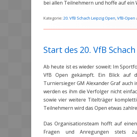
bei allen Teilnehmern und hoffe auf ein
Kategorie:
20. VfB Schach Leipzig Open
,
VfB-Open
Start des 20. VfB Schach
Ab heute ist es wieder soweit: Im Sport
VfB Open gekämpft. Ein Blick auf d
Turniersieger GM Alexander Graf auch in
werden es ihm die Verfolger nicht einfa
sowie vier weitere Titelträger komplett
Teilnehmern wird das Open etwas zahlreic
Das Organisationsteam hofft auf einen
Fragen und Anregungen stets zur