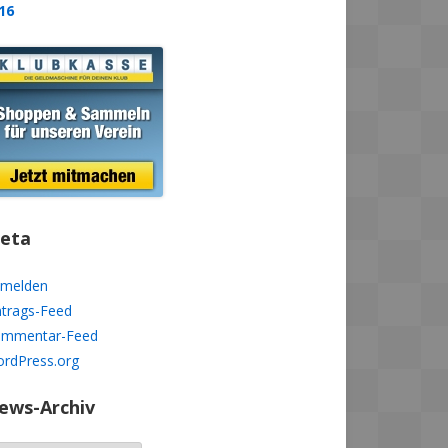
16
eta
melden
ntrags-Feed
mmentar-Feed
rdPress.org
ews-Archiv