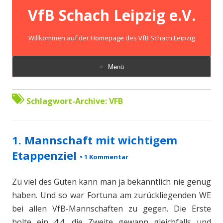
VfB Schach Leipzig e.V.
Willkommen auf der Homepage des VfB Schach Leipzig
Menü
Zum
Inhalt
springen
Schlagwort-Archive:
VFB
1. Mannschaft mit wichtigem
Etappenziel
•
1 Kommentar
Zu viel des Guten kann man ja bekanntlich nie genug
haben. Und so war Fortuna am zurückliegenden WE
bei allen VfB-Mannschaften zu gegen. Die Erste
holte ein 4:4, die Zweite gewann gleichfalls und