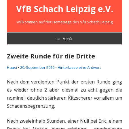
VfB Schach Leipzig e.V.
Willkommen auf der Homepage des VfB Schach Leipzig
Menü
Zum
Inhalt
Zweite Runde für die Dritte
springen
Haasi
•
20. September 2016
•
Hinterlasse eine Antwort
Nach dem verdienten Punkt der ersten Runde ging
es wieder ohne 2 aber diesmal zu acht gegen die
nominell deutlich stärkeren Kitzscherer vor allem um
Schadensbegrenzung.
Nach zweieinhalb Stunden, einer Null bei Eric, einem