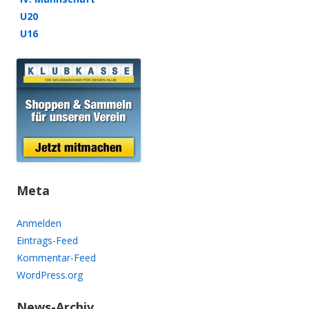
U20
U16
Meta
Anmelden
Eintrags-Feed
Kommentar-Feed
WordPress.org
News-Archiv