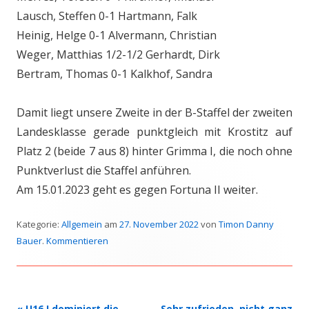
Lausch, Steffen 0-1 Hartmann, Falk
Heinig, Helge 0-1 Alvermann, Christian
Weger, Matthias 1/2-1/2 Gerhardt, Dirk
Bertram, Thomas 0-1 Kalkhof, Sandra
Damit liegt unsere Zweite in der B-Staffel der zweiten
Landesklasse gerade punktgleich mit Krostitz auf
Platz 2 (beide 7 aus 8) hinter Grimma I, die noch ohne
Punktverlust die Staffel anführen.
Am 15.01.2023 geht es gegen Fortuna II weiter.
Kategorie:
Allgemein
am
27. November 2022
von
Timon Danny
Bauer
.
Kommentieren
Beitrags-
«
U16 I dominiert die
Sehr zufrieden, nicht ganz