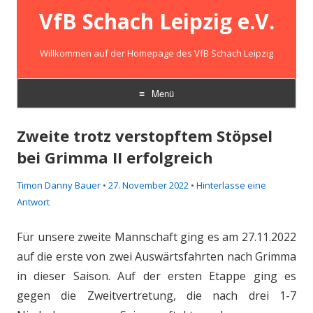
VfB Schach Leipzig e.V.
Willkommen auf der Homepage des VfB Schach Leipzig
Menü
Zum
Inhalt
Zweite trotz verstopftem Stöpsel
springen
bei Grimma II erfolgreich
Timon Danny Bauer
•
27. November 2022
•
Hinterlasse eine
Antwort
Für unsere zweite Mannschaft ging es am 27.11.2022
auf die erste von zwei Auswärtsfahrten nach Grimma
in dieser Saison. Auf der ersten Etappe ging es
gegen die Zweitvertretung, die nach drei 1-7