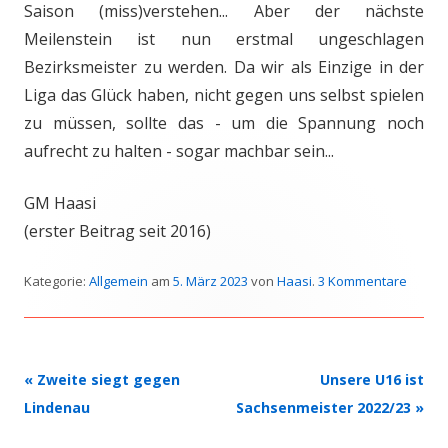
Saison (miss)verstehen... Aber der nächste
Meilenstein ist nun erstmal ungeschlagen
Bezirksmeister zu werden. Da wir als Einzige in der
Liga das Glück haben, nicht gegen uns selbst spielen
zu müssen, sollte das - um die Spannung noch
aufrecht zu halten - sogar machbar sein...
GM Haasi
(erster Beitrag seit 2016)
Kategorie:
Allgemein
am
5. März 2023
von
Haasi
.
3 Kommentare
Beitrags-
«
Zweite siegt gegen
Unsere U16 ist
Navigation
Lindenau
Sachsenmeister 2022/23
»