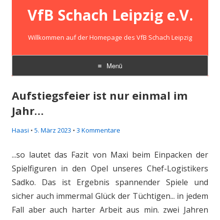
VfB Schach Leipzig e.V.
Willkommen auf der Homepage des VfB Schach Leipzig
Menü
Zum
Inhalt
Aufstiegsfeier ist nur einmal im
springen
Jahr…
Haasi
•
5. März 2023
•
3 Kommentare
...so lautet das Fazit von Maxi beim Einpacken der
Spielfiguren in den Opel unseres Chef-Logistikers
Sadko. Das ist Ergebnis spannender Spiele und
sicher auch immermal Glück der Tüchtigen... in jedem
Fall aber auch harter Arbeit aus min. zwei Jahren