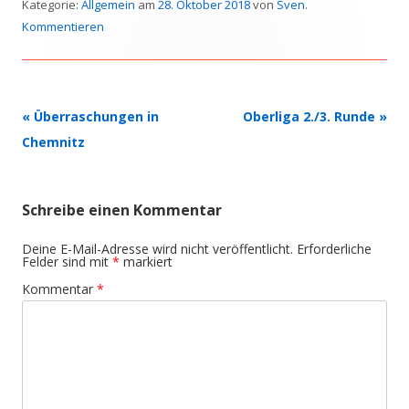
Kategorie:
Allgemein
am
28. Oktober 2018
von
Sven
.
Kommentieren
Beitrags-
«
Überraschungen in
Oberliga 2./3. Runde
»
Navigation
Chemnitz
Schreibe einen Kommentar
Deine E-Mail-Adresse wird nicht veröffentlicht.
Erforderliche
Felder sind mit
*
markiert
Kommentar
*