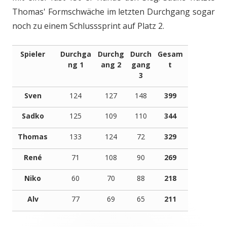
Thomas' Formschwäche im letzten Durchgang sogar
noch zu einem Schlusssprint auf Platz 2.
Spieler
Durchga
Durchg
Durch
Gesam
ng 1
ang 2
gang
t
3
Sven
124
127
148
399
Sadko
125
109
110
344
Thomas
133
124
72
329
René
71
108
90
269
Niko
60
70
88
218
Alv
77
69
65
211