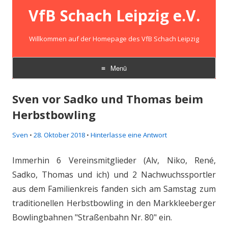
VfB Schach Leipzig e.V.
Willkommen auf der Homepage des VfB Schach Leipzig
Menü
Zum
Inhalt
Sven vor Sadko und Thomas beim
springen
Herbstbowling
Sven
•
28. Oktober 2018
•
Hinterlasse eine Antwort
Immerhin 6 Vereinsmitglieder (Alv, Niko, René,
Sadko, Thomas und ich) und 2 Nachwuchssportler
aus dem Familienkreis fanden sich am Samstag zum
traditionellen Herbstbowling in den Markkleeberger
Bowlingbahnen "Straßenbahn Nr. 80" ein.