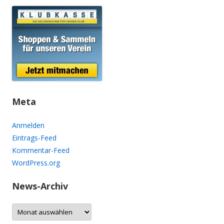
Meta
Anmelden
Eintrags-Feed
Kommentar-Feed
WordPress.org
News-Archiv
N
e
w