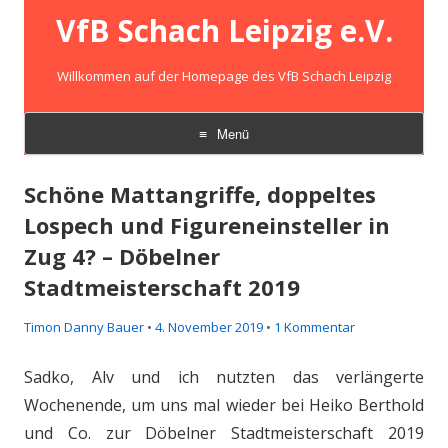
VfB Schach Leipzig e.V.
Willkommen auf der Homepage des VfB Schach Leipzig
Menü
Zum
Inhalt
Schöne Mattangriffe, doppeltes
springen
Lospech und Figureneinsteller in
Zug 4? – Döbelner
Stadtmeisterschaft 2019
Timon Danny Bauer
•
4. November 2019
•
1 Kommentar
Sadko, Alv und ich nutzten das verlängerte
Wochenende, um uns mal wieder bei Heiko Berthold
und Co. zur Döbelner Stadtmeisterschaft 2019