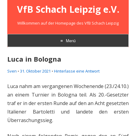
VfB Schach Leipzig e.V.
Willkommen auf der Homepage des VfB Schach Leipzig
Menü
Zum
Inhalt
Luca in Bologna
springen
Sven
•
31. Oktober 2021
•
Hinterlasse eine Antwort
Luca nahm am vergangenen Wochenende (23./24.10.)
an einem Turnier in Bologna teil. Als 20.-Gesetzter
traf er in der ersten Runde auf den an Acht gesetzten
Italiener Bartoletti und landete den ersten
Überraschungssieg.