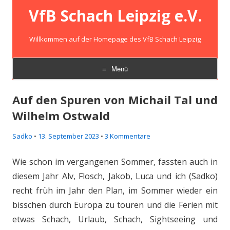
VfB Schach Leipzig e.V.
Willkommen auf der Homepage des VfB Schach Leipzig
Menü
Zum
Inhalt
Auf den Spuren von Michail Tal und
springen
Wilhelm Ostwald
Sadko
•
13. September 2023
•
3 Kommentare
Wie schon im vergangenen Sommer, fassten auch in
diesem Jahr Alv, Flosch, Jakob, Luca und ich (Sadko)
recht früh im Jahr den Plan, im Sommer wieder ein
bisschen durch Europa zu touren und die Ferien mit
etwas Schach, Urlaub, Schach, Sightseeing und