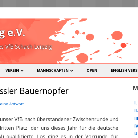
Zum
Inhalt
g e.V.
spring
 VfB Schach Leipzig
VEREIN
MANNSCHAFTEN
OPEN
ENGLISH VERS
SPIELLOKAL
I. MANNSCHAFT
M
ssler Bauernopfer
MITGLIEDER
II. MANNSCHAFT
I
 eine Antwort
KONTAKT
III. MANNSCHAFT
I
I
 unser VfB nach überstandener Zwischenrunde und
DOWNLOADS
IV. MANNSCHAFT
I
itten Platz, der uns dieses Jahr für die deutsche
U
NICHT-SCHACH
U20
SKAT
 qualifizierte. Los ging es in der Vorrunde, für