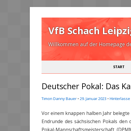
VfB Schach Leipzi
Willkommen auf der Homepage des
START
Deutscher Pokal: Das Ka
Timon Danny Bauer
•
29. Januar 2023
•
Hinterlasse
Vor einem knappen halben Jahr belegte
Endrunde des sächsischen Pokals den dr
Pokal-Mannschaftsmeisterschaft (DPMM)