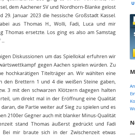
U
assel, dem Aachener SV und Nordhorn-Blanke gelost
U16
 29. Januar 2023 die hessische Großstadt Kassel.
SPIELZEITEN ARCHIV
abei aus Thomas H., Wolli, Fadi, Luca und mir
 Thomas ersetzte. Los ging es also am Samstag
..
igen Diskussionen um das Spiellokal erfuhren wir
uswärtswettkampf gegen Aachen spielen würden. Zu
M
e hochkarätigen Titelträger an. Wir wählten eine
an den Brettern 1 und 4 die weißen Steine gaben,
An
w. 3 mit den schwarzen Klötzern dagegen halten
Ei
eil, um direkt mal in der Eröffnung eine Qualität
Ko
 daran, die Partie weiter auf Sieg zu spielen und es
Wo
nen 2100er Gegner auch mit blanker Minus-Qualität
N
henzeit stand Thomas äußerst gedrückt und Fadi
. Bei mir braute sich in der Zwischenzeit etwas
N