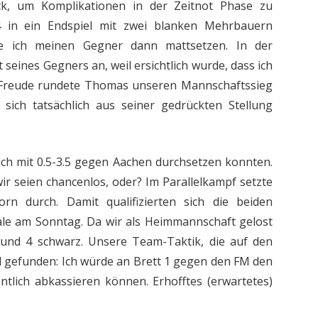
ück, um Komplikationen in der Zeitnot Phase zu
34 in ein Endspiel mit zwei blanken Mehrbauern
e ich meinen Gegner dann mattsetzen. In der
seines Gegners an, weil ersichtlich wurde, dass ich
r Freude rundete Thomas unseren Mannschaftssieg
 sich tatsächlich aus seiner gedrückten Stellung
lich mit 0.5-3.5 gegen Aachen durchsetzen konnten.
wir seien chancenlos, oder? Im Parallelkampf setzte
n durch. Damit qualifizierten sich die beiden
le am Sonntag. Da wir als Heimmannschaft gelost
 und 4 schwarz. Unsere Team-Taktik, die auf den
 gefunden: Ich würde an Brett 1 gegen den FM den
ntlich abkassieren können. Erhofftes (erwartetes)