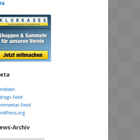
16
eta
melden
ntrags-Feed
mmentar-Feed
rdPress.org
ews-Archiv