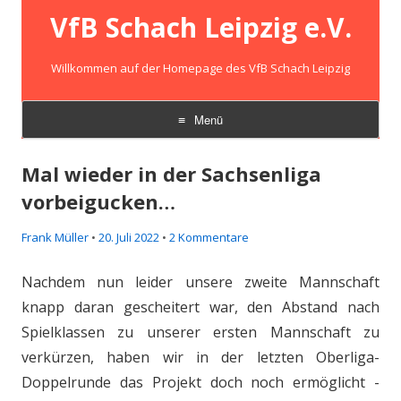
VfB Schach Leipzig e.V.
Willkommen auf der Homepage des VfB Schach Leipzig
Menü
Zum
Inhalt
Mal wieder in der Sachsenliga
springen
vorbeigucken…
Frank Müller
•
20. Juli 2022
•
2 Kommentare
Nachdem nun leider unsere zweite Mannschaft
knapp daran gescheitert war, den Abstand nach
Spielklassen zu unserer ersten Mannschaft zu
verkürzen, haben wir in der letzten Oberliga-
Doppelrunde das Projekt doch noch ermöglicht -